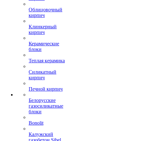
Облицовочный
кирпич
Клинкерный
кирпич
Керамические
блоки
Теплая керамика
Силикатный
кирпич
Печной кирпич
Белорусские
газосиликатные
блоки
Bonolit
Калужский
газобетон Sibel