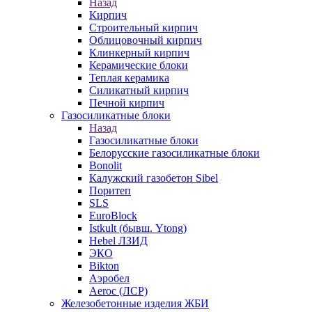
Назад
Кирпич
Строительный кирпич
Облицовочный кирпич
Клинкерный кирпич
Керамические блоки
Теплая керамика
Силикатный кирпич
Печной кирпич
Газосиликатные блоки
Назад
Газосиликатные блоки
Белорусские газосиликатные блоки
Bonolit
Калужский газобетон Sibel
Поритеп
SLS
EuroBlock
Istkult (бывш. Ytong)
Hebel ЛЗИД
ЭКО
Bikton
Аэробел
Aeroc (ЛСР)
Железобетонные изделия ЖБИ