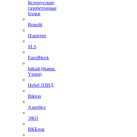
Белорусские
газобетонные
блоки
Bonolit
Поритеп
SLS
EuroBlock
Istkult (бывш.
Ytong)
Hebel ЛЗИД
Bikton
Аэробел
ЭКО
ВКБлок