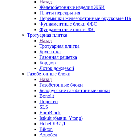
Назад
Железобетонные изделия ЖБИ
Плиты перекрытия
Перемычки железобетонные брусковые ПБ
Фундаментные блоки ФБС
Фундаментные плиты ФЛ
Тротуарная плитка
Назад
Тротуарная плитка
Брусчатка
Газонная решетка
Бордюр
Лоток дождевой
Газобетонные блоки
Назад
Газобетонные блоки
Белорусские газобетонные блоки
Bonolit
Поритеп
SLS
EuroBlock
Istkult (бывш. Ytong)
Hebel ЛЗИД
Bikton
Аэробел