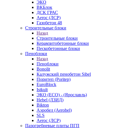
ЭКО
ВКБлок
ДСК ГРАС
Aeroc (ЛСР)
Газобетон 48
Строительные блоки
Назад
Строительные блоки
Керамзитобетонные блоки
Пескобетонные блоки
Пеноблоки
Назад
Пеноблоки
Bonolit
Калужский пенобетон Sibel
Поритеп (Poritep)
EuroBlock
Istkult
ЭКО (ECO) - (Ярославль)
Hebel (ЛЗИД)
Bikton
Аэробел (Aerobel)
SLS
Aeroc (ЛСР)
Пазогребневые плиты ПГП