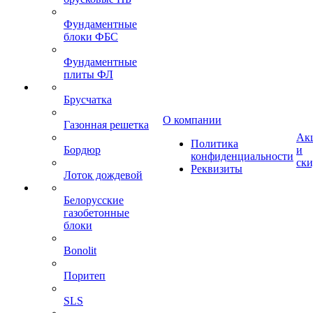
Фундаментные
блоки ФБС
Фундаментные
плиты ФЛ
Брусчатка
О компании
Газонная решетка
Ак
Политика
Бордюр
и
конфиденциальности
ск
Реквизиты
Лоток дождевой
Белорусские
газобетонные
блоки
Bonolit
Поритеп
SLS