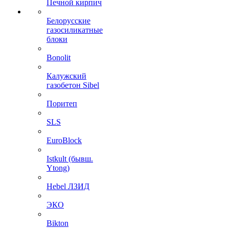
Печной кирпич
Белорусские
газосиликатные
блоки
Bonolit
Калужский
газобетон Sibel
Поритеп
SLS
EuroBlock
Istkult (бывш.
Ytong)
Hebel ЛЗИД
ЭКО
Bikton