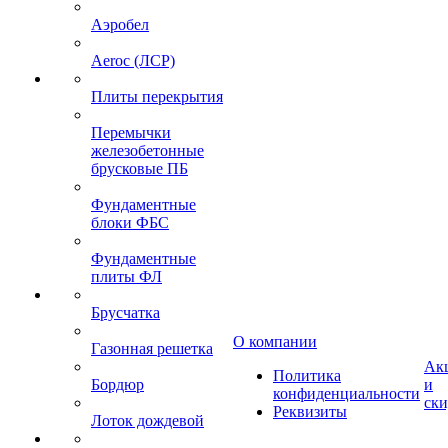
Аэробел
Aeroc (ЛСР)
Плиты перекрытия
Перемычки
железобетонные
брусковые ПБ
Фундаментные
блоки ФБС
Фундаментные
плиты ФЛ
Брусчатка
О компании
Газонная решетка
Ак
Политика
Бордюр
и
конфиденциальности
ск
Реквизиты
Лоток дождевой