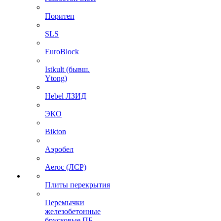
Поритеп
SLS
EuroBlock
Istkult (бывш.
Ytong)
Hebel ЛЗИД
ЭКО
Bikton
Аэробел
Aeroc (ЛСР)
Плиты перекрытия
Перемычки
железобетонные
брусковые ПБ