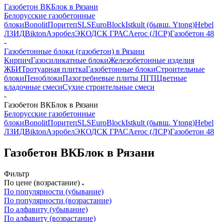
Газобетон ВКБлок в Рязани
Белорусские газобетонные
блоки
Bonolit
Поритеп
SLS
EuroBlock
Istkult (бывш. Ytong)
Hebel
ЛЗИД
Bikton
Аэробел
ЭКО
ДСК ГРАС
Aeroc (ЛСР)
Газобетон 48
-
Газобетонные блоки (газобетон) в Рязани
Кирпич
Газосиликатные блоки
Железобетонные изделия
ЖБИ
Тротуарная плитка
Газобетонные блоки
Строительные
блоки
Пеноблоки
Пазогребневые плиты ПГП
Цветные
кладочные смеси
Сухие строительные смеси
-
Газобетон ВКБлок в Рязани
Белорусские газобетонные
блоки
Bonolit
Поритеп
SLS
EuroBlock
Istkult (бывш. Ytong)
Hebel
ЛЗИД
Bikton
Аэробел
ЭКО
ДСК ГРАС
Aeroc (ЛСР)
Газобетон 48
Газобетон ВКБлок в Рязани
Фильтр
По цене (возрастание)
По популярности (убывание)
По популярности (возрастание)
По алфавиту (убывание)
По алфавиту (возрастание)