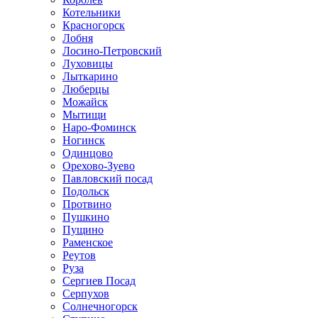
Котельники
Красногорск
Лобня
Лосино-Петровский
Луховицы
Лыткарино
Люберцы
Можайск
Мытищи
Наро-Фоминск
Ногинск
Одинцово
Орехово-Зуево
Павловский посад
Подольск
Протвино
Пушкино
Пущино
Раменское
Реутов
Руза
Сергиев Посад
Серпухов
Солнечногорск