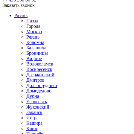
Заказать звонок
Рязань
Назад
Города
Москва
Рязань
Коломна
Балашиха
Бронницы
Видное
Волоколамск
Воскресенск
Дзержинский
Дмитров
Долгопрудный
Домодедово
Дубна
Егорьевск
Жуковский
Зарайск
Истра
Кашира
Клин
Королёв