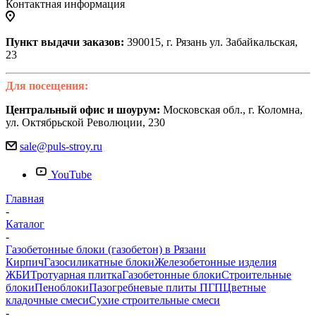
Контактная информация
Пункт выдачи заказов:
390015, г. Рязань ул. Забайкальская,
23
Для посещения:
Центральный офис и шоурум:
Московская обл., г. Коломна,
ул. Октябрьской Революции, 230
sale@puls-stroy.ru
YouTube
Главная
-
Каталог
-
Газобетонные блоки (газобетон) в Рязани
Кирпич
Газосиликатные блоки
Железобетонные изделия
ЖБИ
Тротуарная плитка
Газобетонные блоки
Строительные
блоки
Пеноблоки
Пазогребневые плиты ПГП
Цветные
кладочные смеси
Сухие строительные смеси
-