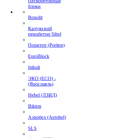
Пескобетонные
блоки
Bonolit
Калужский
пенобетон Sibel
Поритеп (Poritep)
EuroBlock
Istkult
ЭКО (ECO) -
(Ярославль)
Hebel (ЛЗИД)
Bikton
Аэробел (Aerobel)
SLS