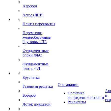
Аэробел
Aeroc (ЛСР)
Плиты перекрытия
Перемычки
железобетонные
брусковые ПБ
Фундаментные
блоки ФБС
Фундаментные
плиты ФЛ
Брусчатка
О компании
Газонная решетка
Ак
Политика
Бордюр
и
конфиденциальности
ск
Реквизиты
Лоток дождевой