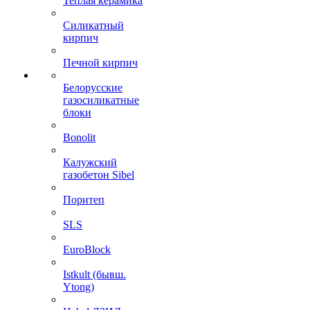
Теплая керамика
Силикатный
кирпич
Печной кирпич
Белорусские
газосиликатные
блоки
Bonolit
Калужский
газобетон Sibel
Поритеп
SLS
EuroBlock
Istkult (бывш.
Ytong)