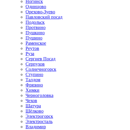
Ногинск
Одинцово
Орехово-Зуево
Павловский посад
Подольск
Протвино
Пушкино
Пущино
Раменское
Реутов
Руза
Сергиев Посад
Серпухов
Солнечногорск
Ступино
Талдом
Фрязино
Химки
Черноголовка
Чехов
Шатура
Щёлково
Электрогорск
Электросталь
Владимир