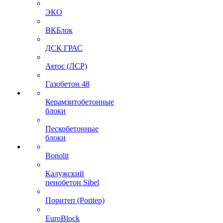
ЭКО
ВКБлок
ДСК ГРАС
Aeroc (ЛСР)
Газобетон 48
Керамзитобетонные
блоки
Пескобетонные
блоки
Bonolit
Калужский
пенобетон Sibel
Поритеп (Poritep)
EuroBlock