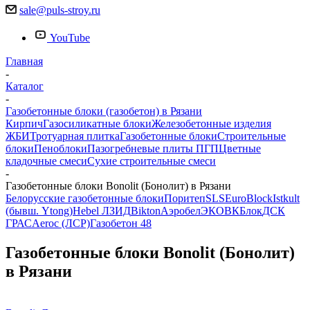
sale@puls-stroy.ru
YouTube
Главная
-
Каталог
-
Газобетонные блоки (газобетон) в Рязани
Кирпич
Газосиликатные блоки
Железобетонные изделия
ЖБИ
Тротуарная плитка
Газобетонные блоки
Строительные
блоки
Пеноблоки
Пазогребневые плиты ПГП
Цветные
кладочные смеси
Сухие строительные смеси
-
Газобетонные блоки Bonolit (Бонолит) в Рязани
Белорусские газобетонные блоки
Поритеп
SLS
EuroBlock
Istkult
(бывш. Ytong)
Hebel ЛЗИД
Bikton
Аэробел
ЭКО
ВКБлок
ДСК
ГРАС
Aeroc (ЛСР)
Газобетон 48
Газобетонные блоки Bonolit (Бонолит)
в Рязани