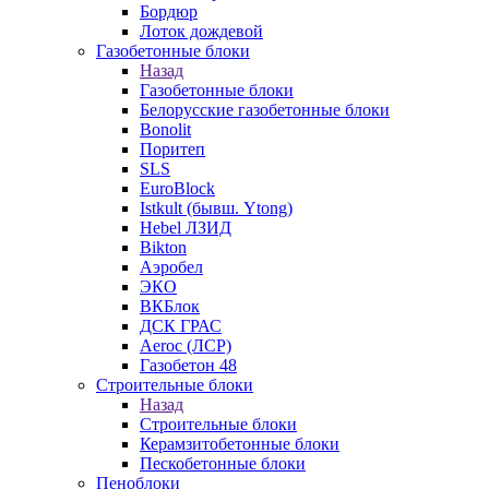
Бордюр
Лоток дождевой
Газобетонные блоки
Назад
Газобетонные блоки
Белорусские газобетонные блоки
Bonolit
Поритеп
SLS
EuroBlock
Istkult (бывш. Ytong)
Hebel ЛЗИД
Bikton
Аэробел
ЭКО
ВКБлок
ДСК ГРАС
Aeroc (ЛСР)
Газобетон 48
Строительные блоки
Назад
Строительные блоки
Керамзитобетонные блоки
Пескобетонные блоки
Пеноблоки