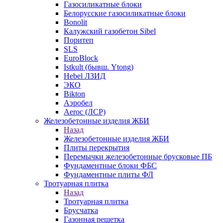
Газосиликатные блоки
Белорусские газосиликатные блоки
Bonolit
Калужский газобетон Sibel
Поритеп
SLS
EuroBlock
Istkult (бывш. Ytong)
Hebel ЛЗИД
ЭКО
Bikton
Аэробел
Aeroc (ЛСР)
Железобетонные изделия ЖБИ
Назад
Железобетонные изделия ЖБИ
Плиты перекрытия
Перемычки железобетонные брусковые ПБ
Фундаментные блоки ФБС
Фундаментные плиты ФЛ
Тротуарная плитка
Назад
Тротуарная плитка
Брусчатка
Газонная решетка