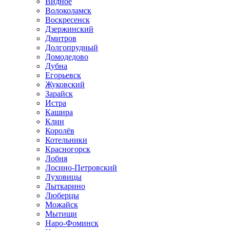
Видное
Волоколамск
Воскресенск
Дзержинский
Дмитров
Долгопрудный
Домодедово
Дубна
Егорьевск
Жуковский
Зарайск
Истра
Кашира
Клин
Королёв
Котельники
Красногорск
Лобня
Лосино-Петровский
Луховицы
Лыткарино
Люберцы
Можайск
Мытищи
Наро-Фоминск