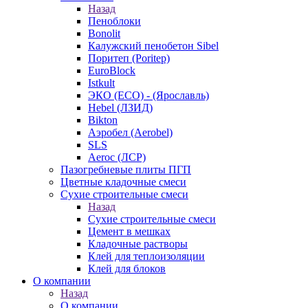
Назад
Пеноблоки
Bonolit
Калужский пенобетон Sibel
Поритеп (Poritep)
EuroBlock
Istkult
ЭКО (ECO) - (Ярославль)
Hebel (ЛЗИД)
Bikton
Аэробел (Aerobel)
SLS
Aeroc (ЛСР)
Пазогребневые плиты ПГП
Цветные кладочные смеси
Сухие строительные смеси
Назад
Сухие строительные смеси
Цемент в мешках
Кладочные растворы
Клей для теплоизоляции
Клей для блоков
О компании
Назад
О компании