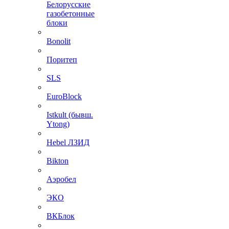
Белорусские
газобетонные
блоки
Bonolit
Поритеп
SLS
EuroBlock
Istkult (бывш.
Ytong)
Hebel ЛЗИД
Bikton
Аэробел
ЭКО
ВКБлок