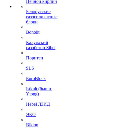
Печной кирпич
Белорусские
газосиликатные
блоки
Bonolit
Калужский
газобетон Sibel
Поритеп
SLS
EuroBlock
Istkult (бывш.
Ytong)
Hebel ЛЗИД
ЭКО
Bikton