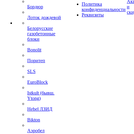
Ак
Политика
Бордюр
и
конфиденциальности
ск
Реквизиты
Лоток дождевой
Белорусские
газобетонные
блоки
Bonolit
Поритеп
SLS
EuroBlock
Istkult (бывш.
Ytong)
Hebel ЛЗИД
Bikton
Аэробел