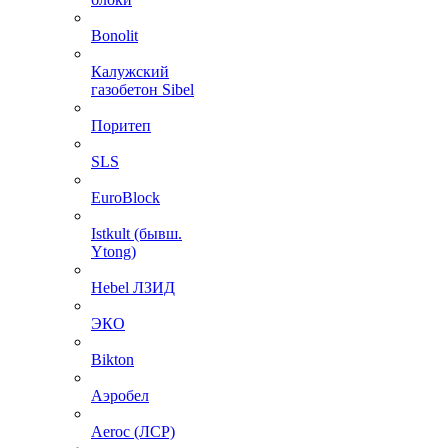
Bonolit
Калужский
газобетон Sibel
Поритеп
SLS
EuroBlock
Istkult (бывш.
Ytong)
Hebel ЛЗИД
ЭКО
Bikton
Аэробел
Aeroc (ЛСР)