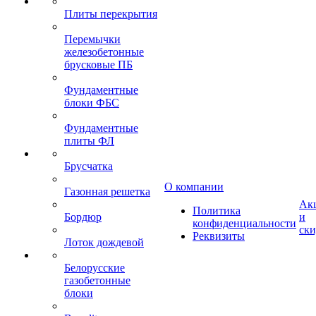
Плиты перекрытия
Перемычки
железобетонные
брусковые ПБ
Фундаментные
блоки ФБС
Фундаментные
плиты ФЛ
Брусчатка
О компании
Газонная решетка
Ак
Политика
Бордюр
и
конфиденциальности
ск
Реквизиты
Лоток дождевой
Белорусские
газобетонные
блоки