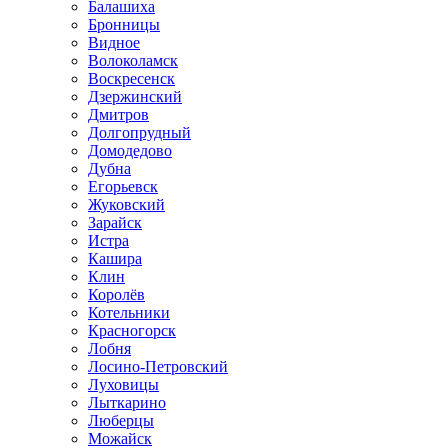
Балашиха
Бронницы
Видное
Волоколамск
Воскресенск
Дзержинский
Дмитров
Долгопрудный
Домодедово
Дубна
Егорьевск
Жуковский
Зарайск
Истра
Кашира
Клин
Королёв
Котельники
Красногорск
Лобня
Лосино-Петровский
Луховицы
Лыткарино
Люберцы
Можайск