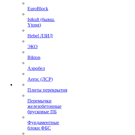
EuroBlock
Istkult (бывш.
Ytong)
Hebel ЛЗИД
ЭКО
Bikton
Аэробел
Aeroc (ЛСР)
Плиты перекрытия
Перемычки
железобетонные
брусковые ПБ
Фундаментные
блоки ФБС