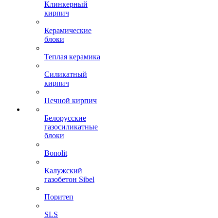
Клинкерный
кирпич
Керамические
блоки
Теплая керамика
Силикатный
кирпич
Печной кирпич
Белорусские
газосиликатные
блоки
Bonolit
Калужский
газобетон Sibel
Поритеп
SLS