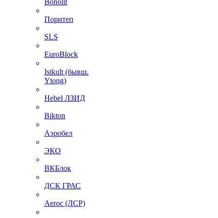
Bonolit
Поритеп
SLS
EuroBlock
Istkult (бывш.
Ytong)
Hebel ЛЗИД
Bikton
Аэробел
ЭКО
ВКБлок
ДСК ГРАС
Aeroc (ЛСР)