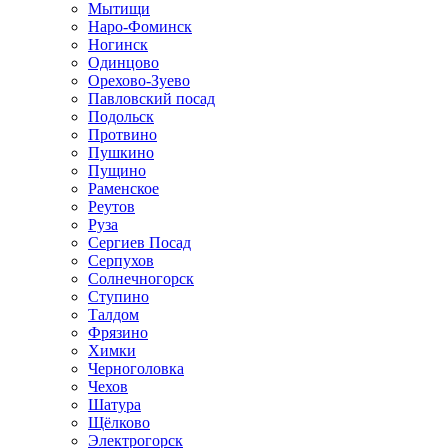
Мытищи
Наро-Фоминск
Ногинск
Одинцово
Орехово-Зуево
Павловский посад
Подольск
Протвино
Пушкино
Пущино
Раменское
Реутов
Руза
Сергиев Посад
Серпухов
Солнечногорск
Ступино
Талдом
Фрязино
Химки
Черноголовка
Чехов
Шатура
Щёлково
Электрогорск