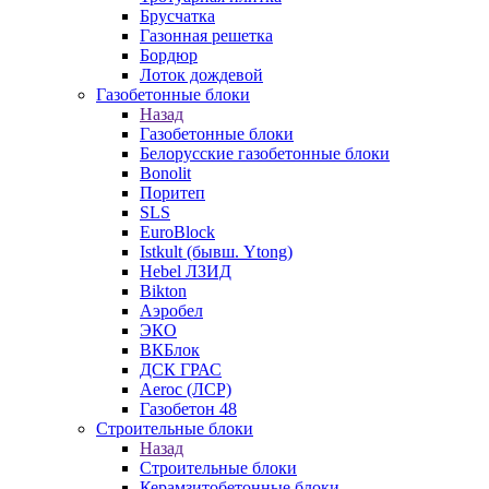
Брусчатка
Газонная решетка
Бордюр
Лоток дождевой
Газобетонные блоки
Назад
Газобетонные блоки
Белорусские газобетонные блоки
Bonolit
Поритеп
SLS
EuroBlock
Istkult (бывш. Ytong)
Hebel ЛЗИД
Bikton
Аэробел
ЭКО
ВКБлок
ДСК ГРАС
Aeroc (ЛСР)
Газобетон 48
Строительные блоки
Назад
Строительные блоки
Керамзитобетонные блоки