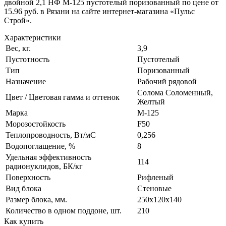
двойной 2,1 НФ М-125 пустотелый поризованный по цене от
15.96 руб. в Рязани на сайте интернет-магазина «Пульс
Строй».
Характеристики
Вес, кг.
3,9
Пустотность
Пустотелый
Тип
Поризованный
Назначение
Рабочий рядовой
Солома Соломенный,
Цвет / Цветовая гамма и оттенок
Желтый
Марка
М-125
Морозостойкость
F50
Теплопроводность, Вт/мC
0,256
Водопоглащение, %
8
Удельная эффективность
114
радионуклидов, БК/кг
Поверхность
Рифленый
Вид блока
Стеновые
Размер блока, мм.
250х120х140
Количество в одном поддоне, шт.
210
Как купить