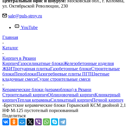
Центральный офис и шоурум:
Московская обл., г. Коломна,
ул. Октябрьской Революции, 230
sale@puls-stroy.ru
YouTube
Главная
-
Каталог
-
Кирпич в Рязани
Кирпич
Газосиликатные блоки
Железобетонные изделия
ЖБИ
Тротуарная плитка
Газобетонные блоки
Строительные
блоки
Пеноблоки
Пазогребневые плиты ПГП
Цветные
кладочные смеси
Сухие строительные смеси
-
Керамические блоки (керамоблоки) в Рязани
Строительный кирпич
Облицовочный кирпич
Клинкерный
кирпич
Теплая керамика
Силикатный кирпич
Печной кирпич
-
Брестские керамические блоки Горынский КСМ двойной 2,1
НФ М-125 пустотелый поризованный
Поделиться