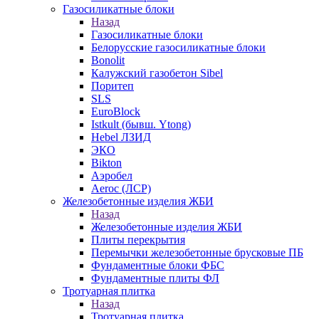
Газосиликатные блоки
Назад
Газосиликатные блоки
Белорусские газосиликатные блоки
Bonolit
Калужский газобетон Sibel
Поритеп
SLS
EuroBlock
Istkult (бывш. Ytong)
Hebel ЛЗИД
ЭКО
Bikton
Аэробел
Aeroc (ЛСР)
Железобетонные изделия ЖБИ
Назад
Железобетонные изделия ЖБИ
Плиты перекрытия
Перемычки железобетонные брусковые ПБ
Фундаментные блоки ФБС
Фундаментные плиты ФЛ
Тротуарная плитка
Назад
Тротуарная плитка