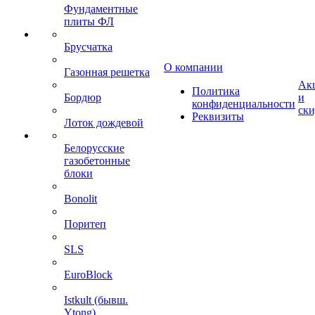
Фундаментные
плиты ФЛ
Брусчатка
О компании
Газонная решетка
Ак
Политика
Бордюр
и
конфиденциальности
ск
Реквизиты
Лоток дождевой
Белорусские
газобетонные
блоки
Bonolit
Поритеп
SLS
EuroBlock
Istkult (бывш.
Ytong)